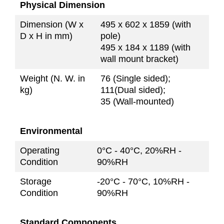
Physical Dimension
Dimension (W x
495 x 602 x 1859 (with
D x H in mm)
pole)
495 x 184 x 1189 (with
wall mount bracket)
Weight (N. W. in
76 (Single sided);
kg)
111(Dual sided);
35 (Wall-mounted)
Environmental
Operating
0°C - 40°C, 20%RH -
Condition
90%RH
Storage
-20°C - 70°C, 10%RH -
Condition
90%RH
Standard Components