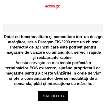
Imprimante Fiscale
Drivere case de marcat
Accesori si piese
Gestiune Numerar
Sertari de bani
Cantare
Dotat cu funcționalitate și comoditate într-un design
atrăgător, seria Paragon TK-3200 este un chioșc
Cantare comerciale
interactiv de 32 inchi care este potrivit pentru
Cantare comerciale cu brat
magazine de vânzare cu amănuntul, servicii rapide
Cantare comerciale cu eticheta
și restaurante rapide.
Cantare numaratoare
Acesta servește ca o extensie perfectă a
terminalelor POS existente, ajutând proprietarii de
Cantare de verificare
magazine pentru a crește vânzările în orele de vârf
Platforme pe 1 celula
și oferă consumatorilor diverse modalități de a
Platforme pe 4 celuli
comanda, plăti și interacționa cu mărcile.
Platforme mici 28x35
Accesorii cantare
CERE OFERTA
Terminale KIOSK