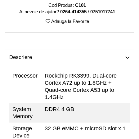
TK Series
Cod Produs:
C101
JK Series
Ai nevoie de ajutor?
0264-414355
/
0751017741
EK Series
Adauga la Favorite
Tablete
Descriere
Processor
Rockchip RK3399, Dual-core
Cortex A72 up to 1.8GHz +
Quad-core Cortex A53 up to
1.4GHz
System
DDR4 4 GB
Memory
Storage
32 GB eMMC + microSD slot x 1
Device