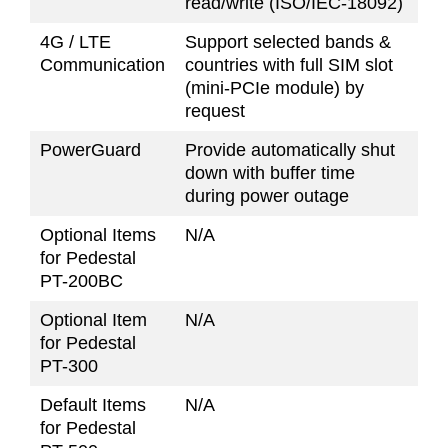
read/write (ISO/IEC-18092)
4G / LTE
Support selected bands &
Communication
countries with full SIM slot
(mini-PCIe module) by
request
PowerGuard
Provide automatically shut
down with buffer time
during power outage
Optional Items
N/A
for Pedestal
PT-200BC
Optional Item
N/A
for Pedestal
PT-300
Default Items
N/A
for Pedestal