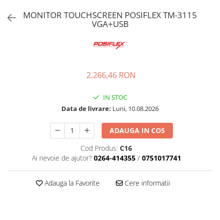
Imprimante Fiscale
MONITOR TOUCHSCREEN POSIFLEX TM-3115
Drivere case de marcat
VGA+USB
Accesori si piese
Gestiune Numerar
Sertari de bani
2.266,46 RON
Cantare
Cantare comerciale
IN STOC
Cantare comerciale cu brat
Data de livrare:
Luni, 10.08.2026
Cantare comerciale cu eticheta
Cantare numaratoare
ADAUGA IN COS
Cantare de verificare
Cod Produs:
C16
Platforme pe 1 celula
Ai nevoie de ajutor?
0264-414355
/
0751017741
Platforme pe 4 celuli
Platforme mici 28x35
Adauga la Favorite
Cere informatii
Accesorii cantare
Terminale KIOSK