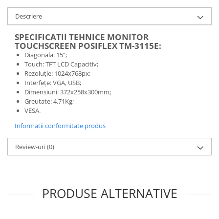
TK Series
JK Series
Descriere
EK Series
SPECIFICATII TEHNICE MONITOR
Tablete
TOUCHSCREEN POSIFLEX TM-3115E:
Diagonala: 15”;
Touch: TFT LCD Capacitiv;
Rezoluție: 1024x768px;
Interfețe: VGA, USB;
Dimensiuni: 372x258x300mm;
Greutate: 4.71Kg;
VESA.
Informatii conformitate produs
Review-uri
(0)
PRODUSE ALTERNATIVE