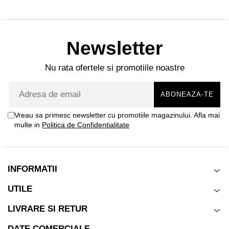
Imprimante Fiscale
Drivere case de marcat
Accesori si piese
Newsletter
Gestiune Numerar
Sertari de bani
Nu rata ofertele si promotiile noastre
Cantare
Cantare comerciale
Cantare comerciale cu brat
Vreau sa primesc newsletter cu promotiile magazinului. Afla mai
Cantare comerciale cu eticheta
multe in
Politica de Confidentialitate
Cantare numaratoare
Cantare de verificare
Platforme pe 1 celula
INFORMATII
Platforme pe 4 celuli
Platforme mici 28x35
UTILE
Accesorii cantare
LIVRARE SI RETUR
Terminale KIOSK
DATE COMERCIALE