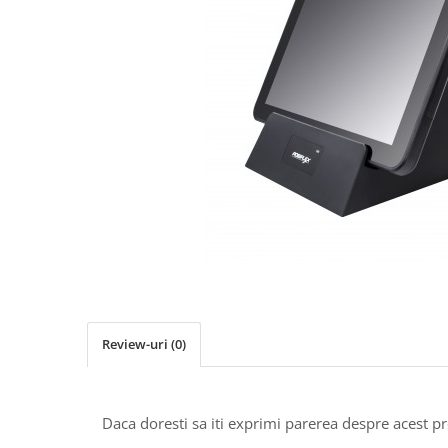
Imprimante Fiscale
Drivere case de marcat
Accesori si piese
Gestiune Numerar
Sertari de bani
Cantare
Cantare comerciale
Cantare comerciale cu brat
Cantare comerciale cu eticheta
Cantare numaratoare
Cantare de verificare
Platforme pe 1 celula
Platforme pe 4 celuli
Review-uri
(0)
Platforme mici 28x35
Accesorii cantare
Terminale KIOSK
Daca doresti sa iti exprimi parerea despre acest 