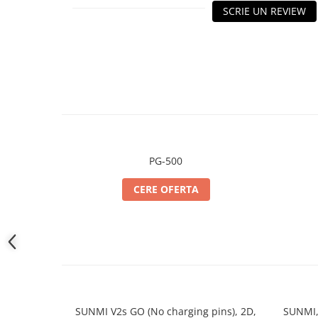
TK Series
SCRIE UN REVIEW
JK Series
EK Series
Tablete
PG-500
CERE OFERTA
SUNMI V2s GO (No charging pins), 2D,
SUNMI, 