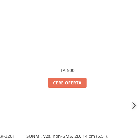
TA-500
CERE OFERTA
ARE Argox AR-3201
SUNMI, V2s, non-GMS, 2D, 14 cm (5.5''),