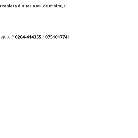
tableta din seria MT de 8” și 10,1”.
 ajutor?
0264-414355
/
0751017741