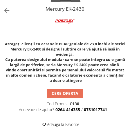
Imprimante Fiscale
Mercury EK-2430
Drivere case de marcat
Accesori si piese
Gestiune Numerar
Sertari de bani
Atrageți clienții cu ecranele PCAP geniale de 23,8 inchi ale seriei
Cantare
Mercury EK-2400 și designul subțire care vă ajută să iasă în
Cantare comerciale
evidență.
Cu puterea designului modular care se poate integra cu o gamă
Cantare comerciale cu brat
largă de periferice, seria Mercury EK-2400 poate crea până-
Cantare comerciale cu eticheta
vinde oportunități și permite personalului valoros să fie mutat
în alte domenii cheie, făcând o călătorie excelentă a clienților
Cantare numaratoare
la doar o atingere
Cantare de verificare
Platforme pe 1 celula
CERE OFERTA
Platforme pe 4 celuli
Cod Produs:
C130
Platforme mici 28x35
Ai nevoie de ajutor?
0264-414355
/
0751017741
Accesorii cantare
Terminale KIOSK
Adauga la Favorite