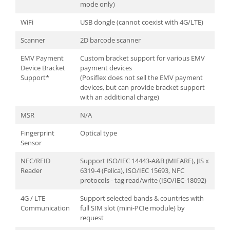
mode only)
WiFi
USB dongle (cannot coexist with 4G/LTE)
Scanner
2D barcode scanner
EMV Payment
Custom bracket support for various EMV
Device Bracket
payment devices
Support*
(Posiflex does not sell the EMV payment
devices, but can provide bracket support
with an additional charge)
MSR
N/A
Fingerprint
Optical type
Sensor
NFC/RFID
Support ISO/IEC 14443-A&B (MIFARE), JIS x
Reader
6319-4 (Felica), ISO/IEC 15693, NFC
protocols - tag read/write (ISO/IEC-18092)
4G / LTE
Support selected bands & countries with
Communication
full SIM slot (mini-PCIe module) by
request