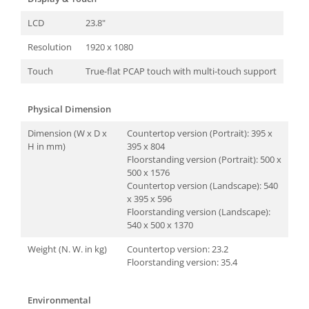
LCD
23.8"
Resolution
1920 x 1080
Touch
True-flat PCAP touch with multi-touch support
Physical Dimension
Dimension (W x D x
Countertop version (Portrait): 395 x
H in mm)
395 x 804
Floorstanding version (Portrait): 500 x
500 x 1576
Countertop version (Landscape): 540
x 395 x 596
Floorstanding version (Landscape):
540 x 500 x 1370
Weight (N. W. in kg)
Countertop version: 23.2
Floorstanding version: 35.4
Environmental