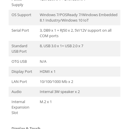
Supply
OS Support
Windows 7/POSReady 7/Windows Embedded
8.1 Industry/Windows 10 IoT
Serial Port
3, DB9 x 1 + RJ50 x 2, 5V/12V support on all
COM ports
Standard
8, USB 3.0 x 1+ USB 2.0 x 7
USB Port
OTG USB
N/A
Display Port
HDMI x 1
LAN Port
10/100/1000 Mb x 2
Audio
Internal 3W speaker x 2
Internal
M.2 x 1
Expansion
Slot
Display & Touch