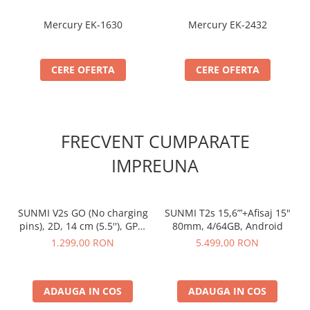
Mercury EK-1630
Mercury EK-2432
CERE OFERTA
CERE OFERTA
FRECVENT CUMPARATE
IMPREUNA
SUNMI V2s GO (No charging
SUNMI T2s 15,6”’+Afisaj 15"
pins), 2D, 14 cm (5.5''), GPS,
80mm, 4/64GB, Android
USB-C, BT (BLE), Wi-Fi, 4G,
1.299,00 RON
5.499,00 RON
Android
ADAUGA IN COS
ADAUGA IN COS