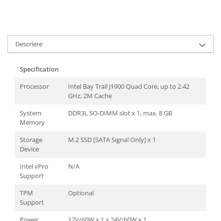
TK Series
JK Series
EK Series
Tablete
Descriere
Specification
Processor
Intel Bay Trail J1900 Quad Core, up to 2.42
GHz, 2M Cache
System
DDR3L SO-DIMM slot x 1, max. 8 GB
Memory
Storage
M.2 SSD [SATA Signal Only] x 1
Device
Intel vPro
N/A
Support
TPM
Optional
Support
Power
12V/60W x 1 + 24V/60W x 1