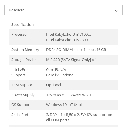
TK Series
JK Series
Descriere
EK Series
Tablete
Specification
Processor
Intel KabyLake-U i3-7100U;
Intel KabyLake-U i5-7300U
System Memory
DDR4 SO-DIMM slot x 1, max. 16 GB
Storage Device
M.2 SSD [SATA Signal Only] x 1
Intel vPro
Core i3: N/A
Support
Core i5: Optional
TPM Support
Optional
Power Supply
12V/60W x 1 + 24V/60W x 1
OS Support
Windows 10 IoT 64 bit
Serial Port
3, DB9 x 1 + RJ50 x 2, 5V/12V support on
all COM ports