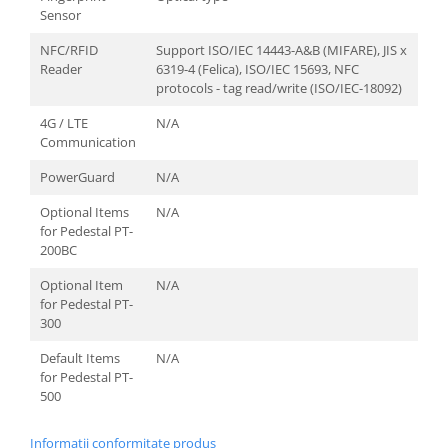
Sensor
NFC/RFID
Support ISO/IEC 14443-A&B (MIFARE), JIS x
Reader
6319-4 (Felica), ISO/IEC 15693, NFC
protocols - tag read/write (ISO/IEC-18092)
4G / LTE
N/A
Communication
PowerGuard
N/A
Optional Items
N/A
for Pedestal PT-
200BC
Optional Item
N/A
for Pedestal PT-
300
Default Items
N/A
for Pedestal PT-
500
Informatii conformitate produs