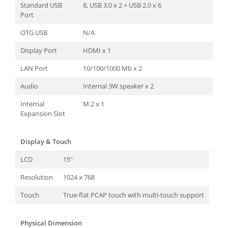
Standard USB
8, USB 3.0 x 2 + USB 2.0 x 6
Port
OTG USB
N/A
Display Port
HDMI x 1
LAN Port
10/100/1000 Mb x 2
Audio
Internal 3W speaker x 2
Internal
M.2 x 1
Expansion Slot
Display & Touch
LCD
15"
Resolution
1024 x 768
Touch
True-flat PCAP touch with multi-touch support
Physical Dimension