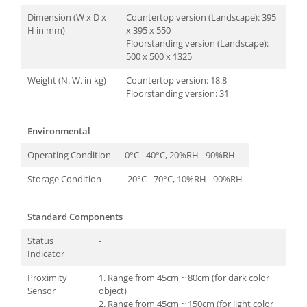
Dimension (W x D x
Countertop version (Landscape): 395
H in mm)
x 395 x 550
Floorstanding version (Landscape):
500 x 500 x 1325
Weight (N. W. in kg)
Countertop version: 18.8
Floorstanding version: 31
Environmental
Operating Condition
0°C - 40°C, 20%RH - 90%RH
Storage Condition
-20°C - 70°C, 10%RH - 90%RH
Standard Components
Status
-
Indicator
Proximity
1. Range from 45cm ~ 80cm (for dark color
Sensor
object)
2. Range from 45cm ~ 150cm (for light color