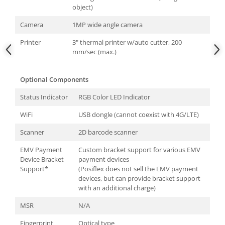
object)
Camera
1MP wide angle camera
Printer
3" thermal printer w/auto cutter, 200
mm/sec (max.)
Optional Components
Status Indicator
RGB Color LED Indicator
WiFi
USB dongle (cannot coexist with 4G/LTE)
Scanner
2D barcode scanner
EMV Payment
Custom bracket support for various EMV
Device Bracket
payment devices
Support*
(Posiflex does not sell the EMV payment
devices, but can provide bracket support
with an additional charge)
MSR
N/A
Fingerprint
Optical type