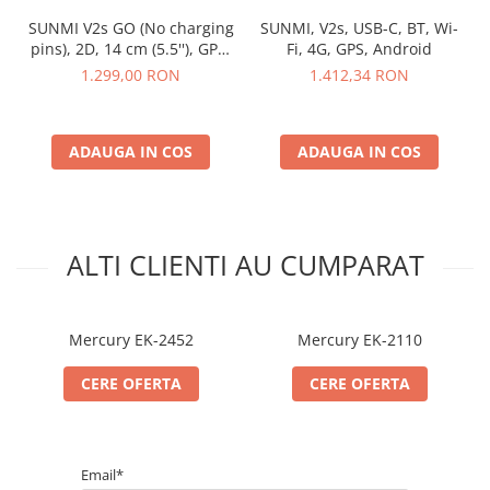
SUNMI V2s GO (No charging
SUNMI, V2s, USB-C, BT, Wi-
pins), 2D, 14 cm (5.5''), GPS,
Fi, 4G, GPS, Android
USB-C, BT (BLE), Wi-Fi, 4G,
1.299,00 RON
1.412,34 RON
Android
ADAUGA IN COS
ADAUGA IN COS
ALTI CLIENTI AU CUMPARAT
Mercury EK-2452
Mercury EK-2110
CERE OFERTA
CERE OFERTA
Email*