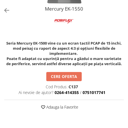
Imprimante Fiscale
Mercury EK-1550
Drivere case de marcat
Accesori si piese
Gestiune Numerar
Sertari de bani
Seria Mercury EK-1500 vine cu un ecran tactil PCAP de 15 inchi,
Cantare
mod peisaj cu raport de aspect 4:3 și opțiuni flexibile de
Cantare comerciale
implementare.
Poate fi adaptat cu ușurință pentru a găzdui o mare varietate
Cantare comerciale cu brat
de periferice, servind astfel diverse aplicații pe piața verticală.
Cantare comerciale cu eticheta
Cantare numaratoare
CERE OFERTA
Cantare de verificare
Cod Produs:
C137
Platforme pe 1 celula
Ai nevoie de ajutor?
0264-414355
/
0751017741
Platforme pe 4 celuli
Platforme mici 28x35
Adauga la Favorite
Accesorii cantare
Terminale KIOSK