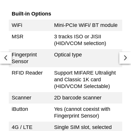
Built-in Options
WiFi
Mini-PCIe WiFi/ BT module
MSR
3 tracks ISO or JISII
(HID/VCOM selection)
Fingerprint
Optical type
Sensor
RFID Reader
Support MIFARE Ultralight
and Classic 1K card
(HID/VCOM Selectable)
Scanner
2D barcode scanner
iButton
Yes (cannot coexist with
Fingerprint Sensor)
4G / LTE
Single SIM slot, selected