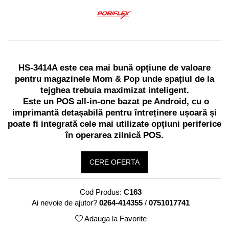
Imprimante Fiscale
Drivere case de marcat
Accesori si piese
Gestiune Numerar
Sertari de bani
HS-3414A este cea mai bună opțiune de valoare
pentru magazinele Mom & Pop unde spațiul de la
Cantare
tejghea trebuia maximizat inteligent.
Cantare comerciale
Este un POS all-in-one bazat pe Android, cu o
Cantare comerciale cu brat
imprimantă detașabilă pentru întreținere ușoară și
Cantare comerciale cu eticheta
poate fi integrată cele mai utilizate opțiuni periferice
Cantare numaratoare
în operarea zilnică POS.
Cantare de verificare
Platforme pe 1 celula
CERE OFERTA
Platforme pe 4 celuli
Platforme mici 28x35
Cod Produs:
C163
Accesorii cantare
Ai nevoie de ajutor?
0264-414355
/
0751017741
Terminale KIOSK
Adauga la Favorite