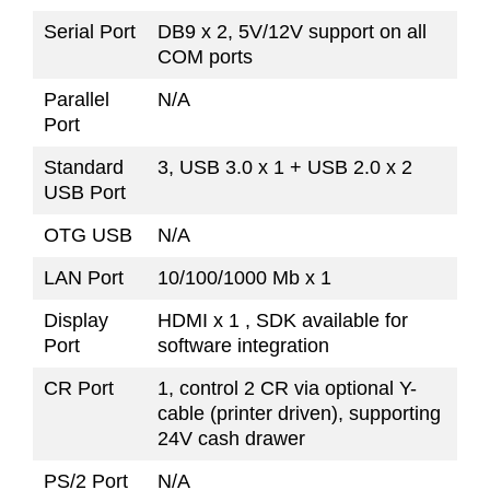
Serial Port
DB9 x 2, 5V/12V support on all
COM ports
Parallel
N/A
Port
Standard
3, USB 3.0 x 1 + USB 2.0 x 2
USB Port
OTG USB
N/A
LAN Port
10/100/1000 Mb x 1
Display
HDMI x 1 , SDK available for
Port
software integration
CR Port
1, control 2 CR via optional Y-
cable (printer driven), supporting
24V cash drawer
PS/2 Port
N/A