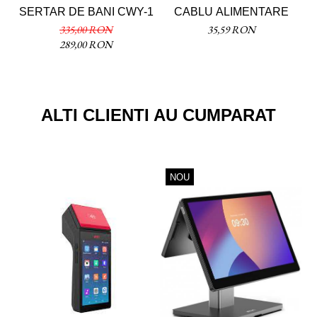
SERTAR DE BANI CWY-1
CABLU ALIMENTARE
M
335,00 RON
35,59 RON
289,00 RON
ALTI CLIENTI AU CUMPARAT
NOU