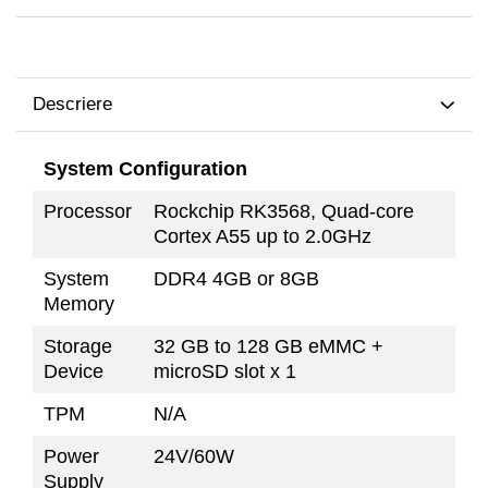
TK Series
JK Series
EK Series
Tablete
Descriere
System Configuration
Processor
Rockchip RK3568, Quad-core
Cortex A55 up to 2.0GHz
System
DDR4 4GB or 8GB
Memory
Storage
32 GB to 128 GB eMMC +
Device
microSD slot x 1
TPM
N/A
Power
24V/60W
Supply