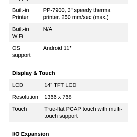
Built-in
PP-7900, 3" speedy thermal
Printer
printer, 250 mm/sec (max.)
Built-in
N/A
WiFi
OS
Android 11*
support
Display & Touch
LCD
14” TFT LCD
Resolution
1366 x 768
Touch
True-flat PCAP touch with multi-
touch support
I/O Expansion