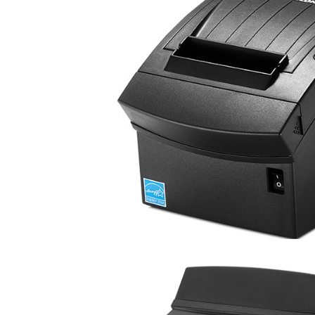
TK Series
JK Series
EK Series
Tablete