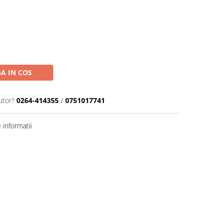
A IN COS
utor?
0264-414355
/
0751017741
informatii