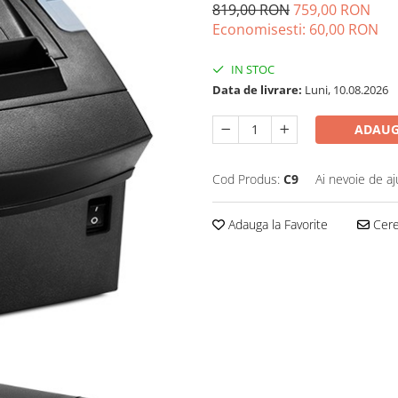
819,00 RON
759,00 RON
Economisesti:
60,00
RON
IN STOC
Data de livrare:
Luni, 10.08.2026
ADAUG
Cod Produs:
C9
Ai nevoie de aj
Adauga la Favorite
Cere 