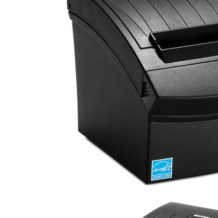
Imprimante Fiscale
Drivere case de marcat
Accesori si piese
Gestiune Numerar
Sertari de bani
Cantare
Cantare comerciale
Cantare comerciale cu brat
Cantare comerciale cu eticheta
Cantare numaratoare
Cantare de verificare
Platforme pe 1 celula
Platforme pe 4 celuli
Platforme mici 28x35
Accesorii cantare
Terminale KIOSK