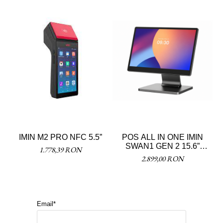
IMIN M2 PRO NFC 5.5”
POS ALL IN ONE IMIN
SWAN1 GEN 2 15.6”
1.778,39 RON
(4+64GB)
2.899,00 RON
Email*