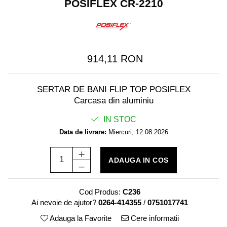
POSIFLEX CR-2210
Imprimante Fiscale
Drivere case de marcat
Accesori si piese
Gestiune Numerar
914,11 RON
Sertari de bani
Cantare
SERTAR DE BANI FLIP TOP POSIFLEX
Cantare comerciale
Carcasa din aluminiu
Cantare comerciale cu brat
IN STOC
Cantare comerciale cu eticheta
Data de livrare:
Miercuri, 12.08.2026
Cantare numaratoare
Cantare de verificare
Platforme pe 1 celula
ADAUGA IN COS
Platforme pe 4 celuli
Platforme mici 28x35
Cod Produs:
C236
Accesorii cantare
Ai nevoie de ajutor?
0264-414355
/
0751017741
Terminale KIOSK
Adauga la Favorite
Cere informatii