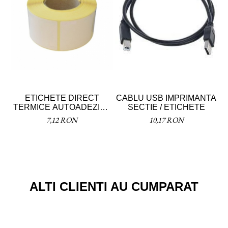
ETICHETE DIRECT
CABLU USB IMPRIMANTA
TERMICE AUTOADEZIVE
SECTIE / ETICHETE
T
40X46 MM
7,12 RON
10,17 RON
ALTI CLIENTI AU CUMPARAT