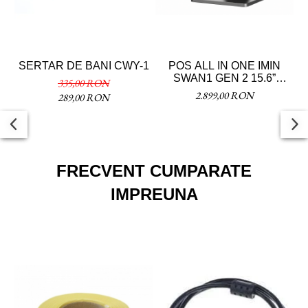
SERTAR DE BANI CWY-1
POS ALL IN ONE IMIN
SWAN1 GEN 2 15.6”
335,00 RON
(4+64GB)
2.899,00 RON
289,00 RON
FRECVENT CUMPARATE
IMPREUNA