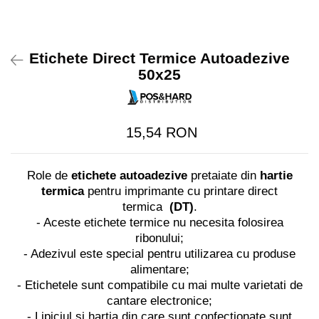
Imprimante Fiscale
Drivere case de marcat
Accesori si piese
Etichete Direct Termice Autoadezive
Gestiune Numerar
50x25
Sertari de bani
Cantare
15,54 RON
Cantare comerciale
Cantare comerciale cu brat
Cantare comerciale cu eticheta
Role de
etichete autoadezive
pretaiate din
hartie
Cantare numaratoare
termica
pentru imprimante cu printare direct
Cantare de verificare
termica
(DT)
.
- Aceste etichete termice nu necesita folosirea
Platforme pe 1 celula
ribonului;
Platforme pe 4 celuli
- Adezivul este special pentru utilizarea cu produse
Platforme mici 28x35
alimentare;
Accesorii cantare
- Etichetele sunt compatibile cu mai multe varietati de
Terminale KIOSK
cantare electronice;
- Lipiciul si hartia din care sunt confectionate sunt