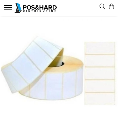
Citiroare coduri de bare
Imprimante
Puncte de vanzare
Terminale mobile
Aparate de etichetat
Consumabile
Cititoare coduri de bare cu fir 1D
Imprimante de etichete
Sisteme Pos Touchscreen
Terminale mobile Windows
Pistoale si marcatoare
Rola de hartie termica
Cititoare coduri de bare cu fir 2D
Imprimante de etichete portabile
Sisteme Pos All In One POSIFLEX
Terminale mobile Android
Accesorii
Etichete
Sisteme Pos Android
Cititoare coduri de bare fara fir (BT-
Imprimante de bonuri
Accesorii terminale mobile
Carduri din PVC
Wireless)
Accesorii Pos All In One
Imprimante de bonuri portabile
SUNMI
Sisteme Pos All In One Windows
Accesorii cititoare coduri de bare
Accesorii imprimante
Pos All in One Android SUNMI
Alimentatoare
Monitoare Touchscreen
Baterii si Alimentatori
Monitoare Desktop
Cabluri
Monitoare Bucatarie
Cradle
Accesorii Monitoare
Standuri si Suporti
Afisaje Clienti
Aparatura Fiscala
Case de marcat