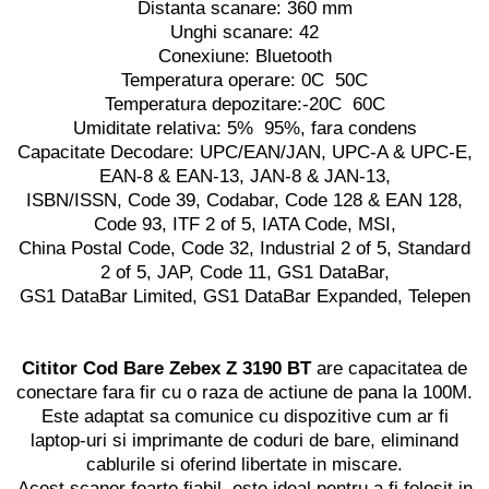
TK Series
Distanta scanare: 360 mm
JK Series
Unghi scanare: 42
Conexiune: Bluetooth
EK Series
Temperatura operare: 0C 50C
Tablete
Temperatura depozitare:-20C 60C
Umiditate relativa: 5% 95%, fara condens
Capacitate Decodare: UPC/EAN/JAN, UPC-A & UPC-E,
EAN-8 & EAN-13, JAN-8 & JAN-13,
ISBN/ISSN, Code 39, Codabar, Code 128 & EAN 128,
Code 93, ITF 2 of 5, IATA Code, MSI,
China Postal Code, Code 32, Industrial 2 of 5, Standard
2 of 5, JAP, Code 11, GS1 DataBar,
GS1 DataBar Limited, GS1 DataBar Expanded, Telepen
Cititor Cod Bare Zebex Z 3190 BT
are capacitatea de
conectare fara fir cu o raza de actiune de pana la 100M.
Este adaptat sa comunice cu dispozitive cum ar fi
laptop-uri si imprimante de coduri de bare, eliminand
cablurile si oferind libertate in miscare.
Acest scaner foarte fiabil, este ideal pentru a fi folosit in