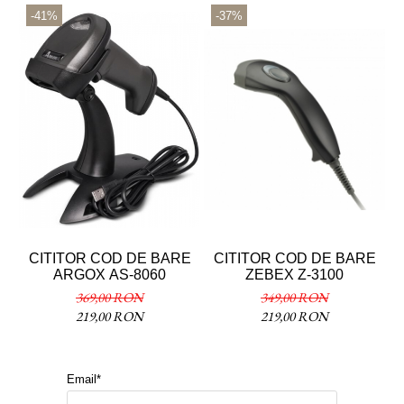
-41%
-37%
CITITOR COD DE BARE
CITITOR COD DE BARE
S
ARGOX AS-8060
ZEBEX Z-3100
369,00 RON
349,00 RON
219,00 RON
219,00 RON
Email*