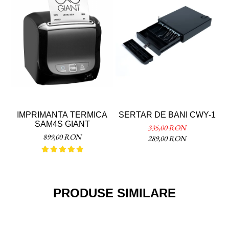
IMPRIMANTA TERMICA
SERTAR DE BANI CWY-1
SAM4S GIANT
T
335,00 RON
899,00 RON
289,00 RON
PRODUSE SIMILARE