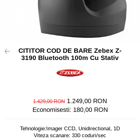
Imprimante Fiscale
Drivere case de marcat
Accesori si piese
Gestiune Numerar
Sertari de bani
Cantare
CITITOR COD DE BARE Zebex Z-
3190 Bluetooth 100m Cu Stativ
Cantare comerciale
Cantare comerciale cu brat
Cantare comerciale cu eticheta
Cantare numaratoare
Cantare de verificare
Platforme pe 1 celula
1.249,00 RON
1.429,00 RON
Platforme pe 4 celuli
Economisesti:
180,00
RON
Platforme mici 28x35
Accesorii cantare
Tehnologie:Imager CCD, Unidirectional, 1D
Terminale KIOSK
Viteza scanare: 330 coduri/sec