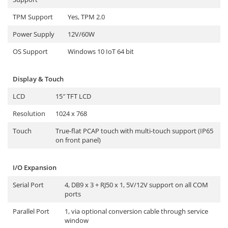
TK Series
JK Series
TPM Support
Yes, TPM 2.0
EK Series
Power Supply
12V/60W
Tablete
OS Support
Windows 10 IoT 64 bit
Display & Touch
LCD
15″ TFT LCD
Resolution
1024 x 768
Touch
True-flat PCAP touch with multi-touch support (IP65
on front panel)
I/O Expansion
Serial Port
4, DB9 x 3 + RJ50 x 1, 5V/12V support on all COM
ports
Parallel Port
1, via optional conversion cable through service
window