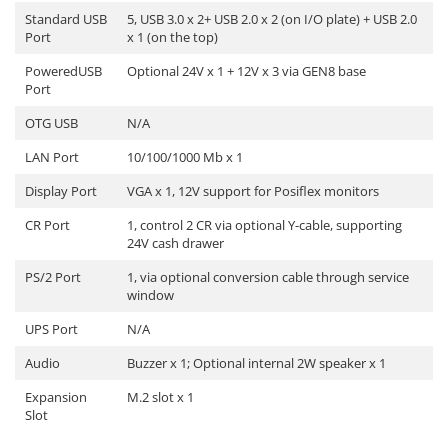
Standard USB
5, USB 3.0 x 2+ USB 2.0 x 2 (on I/O plate) + USB 2.0
Port
x 1 (on the top)
PoweredUSB
Optional 24V x 1 + 12V x 3 via GEN8 base
Port
OTG USB
N/A
LAN Port
10/100/1000 Mb x 1
Display Port
VGA x 1, 12V support for Posiflex monitors
CR Port
1, control 2 CR via optional Y-cable, supporting
24V cash drawer
PS/2 Port
1, via optional conversion cable through service
window
UPS Port
N/A
Audio
Buzzer x 1; Optional internal 2W speaker x 1
Expansion
M.2 slot x 1
Slot