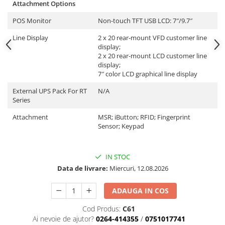
Attachment Options
POS Monitor
Non-touch TFT USB LCD: 7″/9.7″
Line Display
2 x 20 rear-mount VFD customer line
display;
2 x 20 rear-mount LCD customer line
display;
7″ color LCD graphical line display
External UPS Pack For RT
N/A
Series
Attachment
MSR; iButton; RFID; Fingerprint
Sensor; Keypad
IN STOC
Data de livrare:
Miercuri, 12.08.2026
ADAUGA IN COS
Cod Produs:
C61
Ai nevoie de ajutor?
0264-414355
/
0751017741