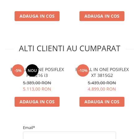
ADAUGA IN COS
ADAUGA IN COS
ALTI CLIENTI AU CUMPARAT
POS ALL IN ONE POSIFLEX
POS ALL IN ONE POSIFLEX
-5%
NOU
-10%
PS-6216 i3
XT 3815G2
5.389,00 RON
5.439,00 RON
5.113,00 RON
4.899,00 RON
ADAUGA IN COS
ADAUGA IN COS
Email*