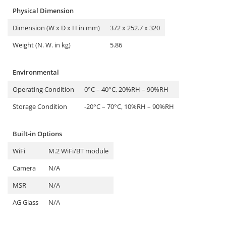
Physical Dimension
Dimension (W x D x H in mm)
372 x 252.7 x 320
Weight (N. W. in kg)
5.86
Environmental
Operating Condition
0°C – 40°C, 20%RH – 90%RH
Storage Condition
-20°C – 70°C, 10%RH – 90%RH
Built-in Options
WiFi
M.2 WiFi/BT module
Camera
N/A
MSR
N/A
AG Glass
N/A