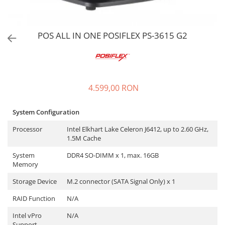
Imprimante Fiscale
Drivere case de marcat
POS ALL IN ONE POSIFLEX PS-3615 G2
Accesori si piese
Gestiune Numerar
Sertari de bani
Cantare
4.599,00 RON
Cantare comerciale
Cantare comerciale cu brat
System Configuration
Cantare comerciale cu eticheta
Processor
Intel Elkhart Lake Celeron J6412, up to 2.60 GHz,
Cantare numaratoare
1.5M Cache
Cantare de verificare
System
DDR4 SO-DIMM x 1, max. 16GB
Platforme pe 1 celula
Memory
Platforme pe 4 celuli
Storage Device
M.2 connector (SATA Signal Only) x 1
Platforme mici 28x35
Accesorii cantare
RAID Function
N/A
Terminale KIOSK
Intel vPro
N/A
Support