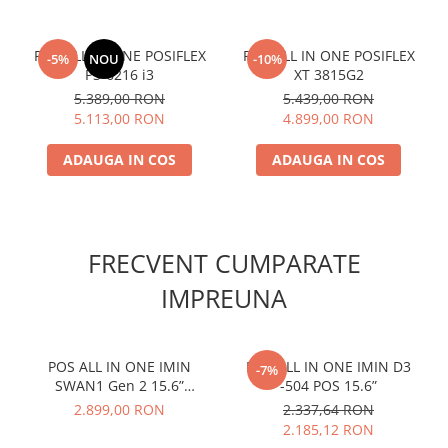
POS ALL IN ONE POSIFLEX
POS ALL IN ONE POSIFLEX
-5%
NOU
-10%
PS-6216 i3
XT 3815G2
5.389,00 RON
5.439,00 RON
5.113,00 RON
4.899,00 RON
ADAUGA IN COS
ADAUGA IN COS
FRECVENT CUMPARATE
IMPREUNA
POS ALL IN ONE IMIN
POS ALL IN ONE IMIN D3
-7%
SWAN1 Gen 2 15.6”
-504 POS 15.6”
(4+64Gb)
2.899,00 RON
2.337,64 RON
2.185,12 RON