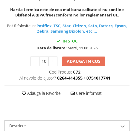
TK Series
JK Series
Hartia termica este de cea mai buna calitate si nu contine
Bisfenol A (BPA free) conform noilor reglementari UE.
EK Series
Tablete
Pot fi folosite in:
Posiflex
,
TSC, Star, Citizen, Sato, Datecs, Epson,
Zebra, Samsung Bixolon, etc....
IN STOC
Data de livrare:
Marti, 11.08.2026
ADAUGA IN COS
Cod Produs:
C72
Ai nevoie de ajutor?
0264-414355
/
0751017741
Adauga la Favorite
Cere informatii
Descriere