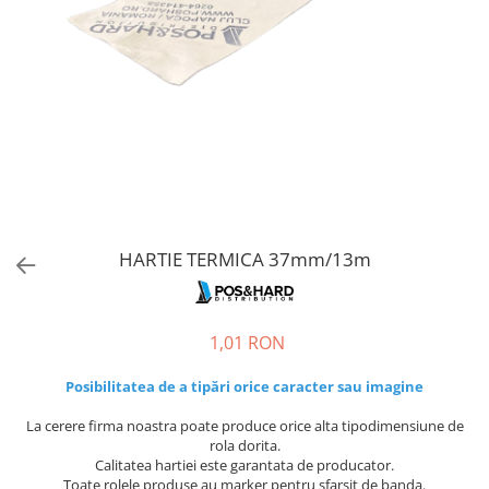
Imprimante Fiscale
Drivere case de marcat
Accesori si piese
Gestiune Numerar
Sertari de bani
Cantare
Cantare comerciale
Cantare comerciale cu brat
Cantare comerciale cu eticheta
HARTIE TERMICA 37mm/13m
Cantare numaratoare
Cantare de verificare
1,01 RON
Platforme pe 1 celula
Platforme pe 4 celuli
Posibilitatea de a tipări orice caracter sau imagine
Platforme mici 28x35
La cerere firma noastra poate produce orice alta tipodimensiune de
Accesorii cantare
rola dorita.
Terminale KIOSK
Calitatea hartiei este garantata de producator.
Toate rolele produse au marker pentru sfarsit de banda.