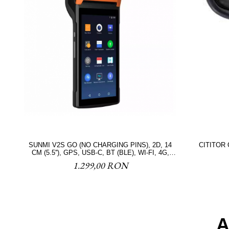
SUNMI V2S GO (NO CHARGING PINS), 2D, 14
CM (5.5''), GPS, USB-C, BT (BLE), WI-FI, 4G,
ANDROID
1.299,00 RON
A