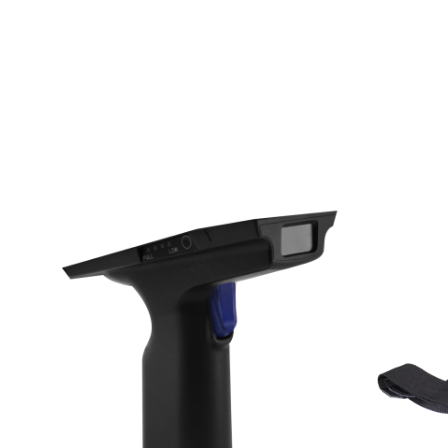
TK Series
JK Series
EK Series
Tablete