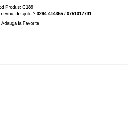
od Produs:
C189
 nevoie de ajutor?
0264-414355
/
0751017741
Adauga la Favorite