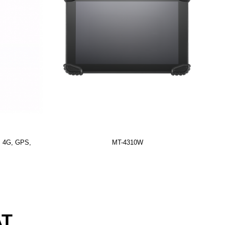
, 4G, GPS,
MT-4310W
AT