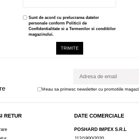
Sunt de acord cu prelucrarea datelor
personale conform
Politicii de
Confidentialitate
si a
Termenilor si conditiilor
magazinului.
TRIMITE
re
Vreau sa primesc newsletter cu promotiile magazin
SI RETUR
DATE COMERCIALE
rare
POSHARD IMPEX S.R.L
etur
J12/1800/2020