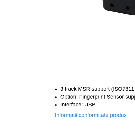
Imprimante Fiscale
Drivere case de marcat
Accesori si piese
Gestiune Numerar
Sertari de bani
Cantare
Cantare comerciale
Cantare comerciale cu brat
Cantare comerciale cu eticheta
Cantare numaratoare
Cantare de verificare
3 track MSR support (ISO7811
Platforme pe 1 celula
Option: Fingerprint Sensor sup
Platforme pe 4 celuli
Interface: USB
Platforme mici 28x35
Informatii conformitate produs
Accesorii cantare
Terminale KIOSK