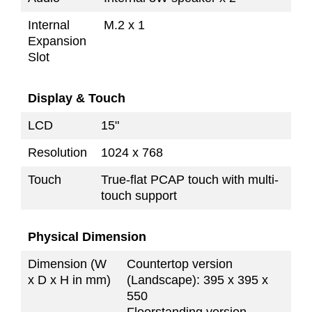
Internal
M.2 x 1
Expansion
Slot
Display & Touch
LCD
15"
Resolution
1024 x 768
Touch
True-flat PCAP touch with multi-
touch support
Physical Dimension
Dimension (W
Countertop version
x D x H in mm)
(Landscape): 395 x 395 x
550
Floorstanding version