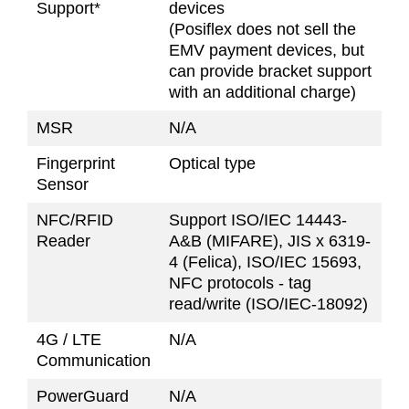
Support*
devices
(Posiflex does not sell the
EMV payment devices, but
can provide bracket support
with an additional charge)
MSR
N/A
Fingerprint
Optical type
Sensor
NFC/RFID
Support ISO/IEC 14443-
Reader
A&B (MIFARE), JIS x 6319-
4 (Felica), ISO/IEC 15693,
NFC protocols - tag
read/write (ISO/IEC-18092)
4G / LTE
N/A
Communication
PowerGuard
N/A