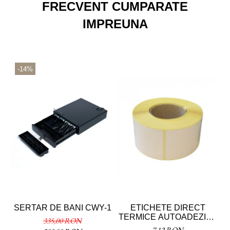
FRECVENT CUMPARATE
IMPREUNA
-14%
SERTAR DE BANI CWY-1
ETICHETE DIRECT
TERMICE AUTOADEZIVE
T
335,00 RON
40X46 MM
7,12 RON