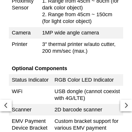
Proximity
1. Range from 45cm ~ 80cm (for
Sensor
dark color object)
2. Range from 45cm ~ 150cm
(for light color object)
Camera
1MP wide angle camera
Printer
3" thermal printer w/auto cutter,
200 mm/sec (max.)
Optional Components
Status Indicator
RGB Color LED Indicator
WiFi
USB dongle (cannot coexist
with 4G/LTE)
Scanner
2D barcode scanner
EMV Payment
Custom bracket support for
Device Bracket
various EMV payment