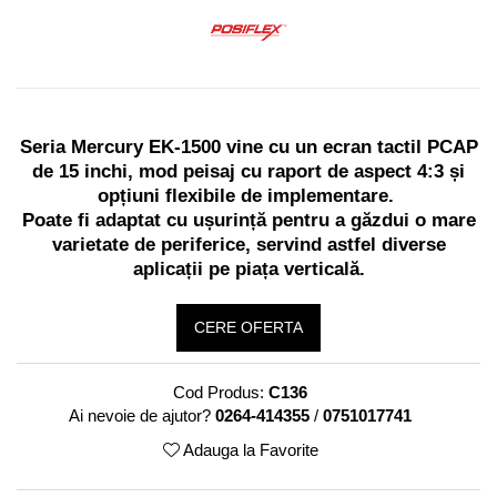
Imprimante Fiscale
Drivere case de marcat
Accesori si piese
Gestiune Numerar
Sertari de bani
Seria Mercury EK-1500 vine cu un ecran tactil PCAP
de 15 inchi, mod peisaj cu raport de aspect 4:3 și
Cantare
opțiuni flexibile de implementare.
Cantare comerciale
Poate fi adaptat cu ușurință pentru a găzdui o mare
Cantare comerciale cu brat
varietate de periferice, servind astfel diverse
Cantare comerciale cu eticheta
aplicații pe piața verticală.
Cantare numaratoare
Cantare de verificare
CERE OFERTA
Platforme pe 1 celula
Platforme pe 4 celuli
Cod Produs:
C136
Platforme mici 28x35
Ai nevoie de ajutor?
0264-414355
/
0751017741
Accesorii cantare
Adauga la Favorite
Terminale KIOSK