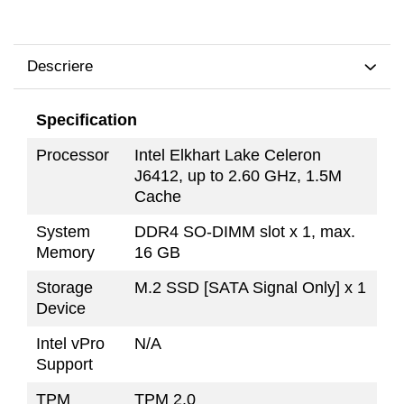
TK Series
JK Series
EK Series
Descriere
Tablete
Specification
Processor
Intel Elkhart Lake Celeron
J6412, up to 2.60 GHz, 1.5M
Cache
System
DDR4 SO-DIMM slot x 1, max.
Memory
16 GB
Storage
M.2 SSD [SATA Signal Only] x 1
Device
Intel vPro
N/A
Support
TPM
TPM 2.0