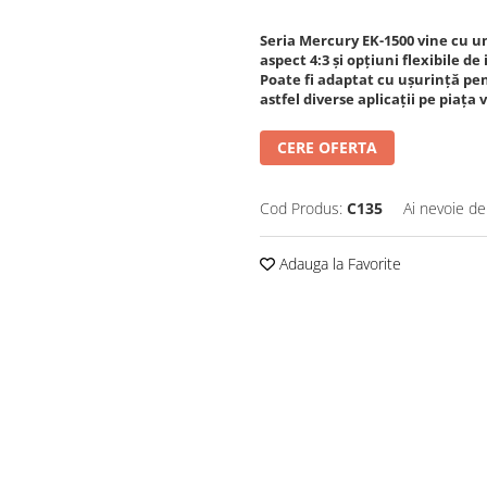
Seria Mercury EK-1500 vine cu un
aspect 4:3 și opțiuni flexibile 
Poate fi adaptat cu ușurință pen
astfel diverse aplicații pe piața 
CERE OFERTA
Cod Produs:
C135
Ai nevoie de
Adauga la Favorite