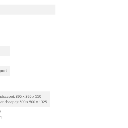
pport
dscape): 395 x 395 x 550
Landscape): 500 x 500 x 1325
8
31