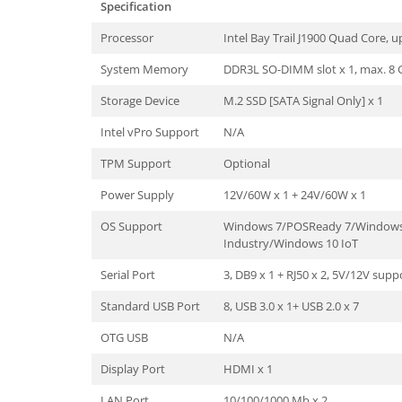
Specification
Processor
Intel Bay Trail J1900 Quad Core, 
System Memory
DDR3L SO-DIMM slot x 1, max. 8 
Storage Device
M.2 SSD [SATA Signal Only] x 1
Intel vPro Support
N/A
TPM Support
Optional
Power Supply
12V/60W x 1 + 24V/60W x 1
OS Support
Windows 7/POSReady 7/Windows
Industry/Windows 10 IoT
Serial Port
3, DB9 x 1 + RJ50 x 2, 5V/12V sup
Standard USB Port
8, USB 3.0 x 1+ USB 2.0 x 7
OTG USB
N/A
Display Port
HDMI x 1
LAN Port
10/100/1000 Mb x 2