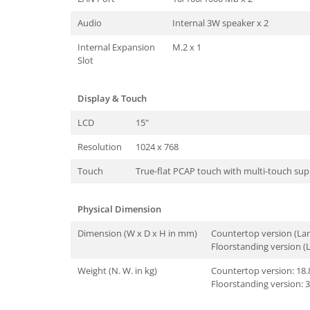
Audio
Internal 3W speaker x 2
Internal Expansion
M.2 x 1
Slot
Display & Touch
LCD
15"
Resolution
1024 x 768
Touch
True-flat PCAP touch with multi-touch su
Physical Dimension
Dimension (W x D x H in mm)
Countertop version (Lan
Floorstanding version (
Weight (N. W. in kg)
Countertop version: 18.
Floorstanding version: 