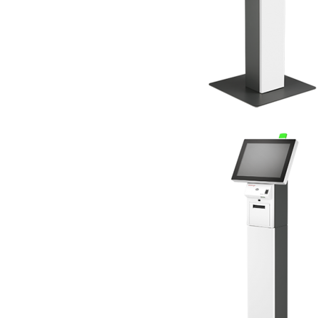
TK Series
JK Series
EK Series
Tablete