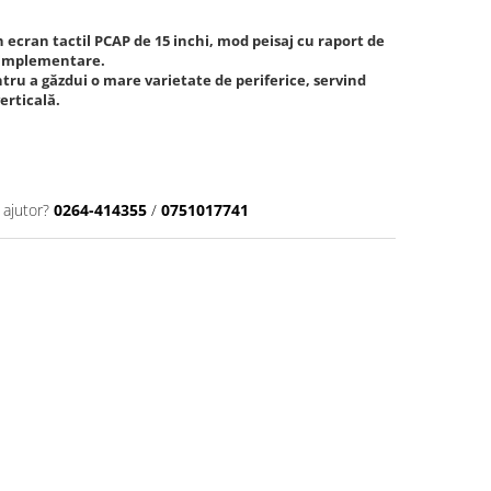
 ecran tactil PCAP de 15 inchi, mod peisaj cu raport de
de implementare.
tru a găzdui o mare varietate de periferice, servind
verticală.
 ajutor?
0264-414355
/
0751017741