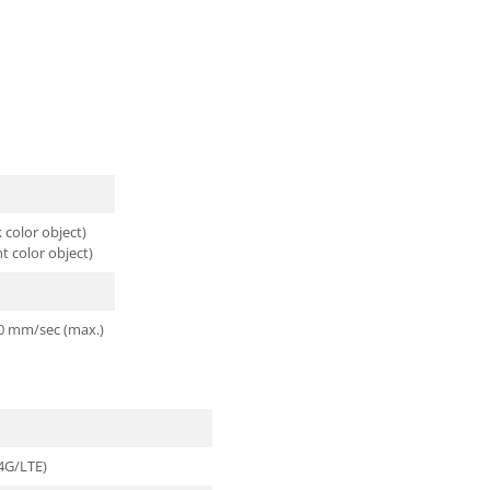
 color object)
t color object)
00 mm/sec (max.)
4G/LTE)