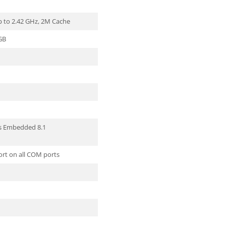
up to 2.42 GHz, 2M Cache
GB
 Embedded 8.1
port on all COM ports