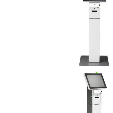
Imprimante Fiscale
Drivere case de marcat
Accesori si piese
Gestiune Numerar
Sertari de bani
Cantare
Cantare comerciale
Cantare comerciale cu brat
Cantare comerciale cu eticheta
Cantare numaratoare
Cantare de verificare
Platforme pe 1 celula
Platforme pe 4 celuli
Platforme mici 28x35
Accesorii cantare
Terminale KIOSK