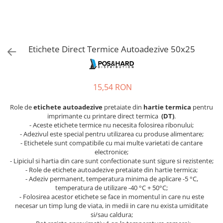
Imprimante Fiscale
Drivere case de marcat
Accesori si piese
Gestiune Numerar
Etichete Direct Termice Autoadezive 50x25
Sertari de bani
Cantare
15,54 RON
Cantare comerciale
Cantare comerciale cu brat
Role de
etichete autoadezive
pretaiate din
hartie termica
pentru
imprimante cu printare direct termica
(DT)
.
Cantare comerciale cu eticheta
- Aceste etichete termice nu necesita folosirea ribonului;
Cantare numaratoare
- Adezivul este special pentru utilizarea cu produse alimentare;
Cantare de verificare
- Etichetele sunt compatibile cu mai multe varietati de cantare
electronice;
Platforme pe 1 celula
- Lipiciul si hartia din care sunt confectionate sunt sigure si rezistente;
Platforme pe 4 celuli
- Role de etichete autoadezive pretaiate din hartie termica;
- Adeziv permanent, temperatura minima de aplicare -5 °C,
Platforme mici 28x35
temperatura de utilizare -40 °C + 50°C;
Accesorii cantare
- Folosirea acestor etichete se face in momentul in care nu este
necesar un timp lung de viata, in medii in care nu exista umiditate
Terminale KIOSK
si/sau caldura;