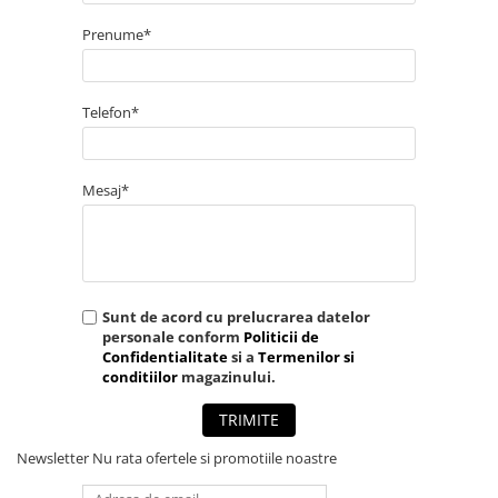
Prenume*
Telefon*
Mesaj*
Sunt de acord cu prelucrarea datelor
personale conform
Politicii de
Confidentialitate
si a
Termenilor si
conditiilor
magazinului.
TRIMITE
Newsletter
Nu rata ofertele si promotiile noastre