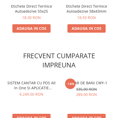
Etichete Direct Termice
Etichete Direct Termice
Autoadezive 55x25
Autoadezive 58x43mm
18,30 RON
18,93 RON
ADAUGA IN COS
ADAUGA IN COS
FRECVENT CUMPARATE
IMPREUNA
SISTEM CANTAR CU POS All
SERTAR DE BANI CWY-1
-14%
In One SI APLICATIE
335,00 RON
ETICHETARE
6.249,00 RON
289,00 RON
ADAUGA IN COS
ADAUGA IN COS