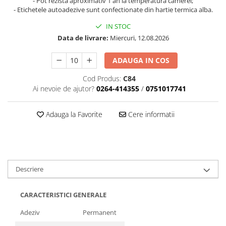
TK Series
- Pot rezista aproximativ 1 an la temperatura camerei;
- Etichetele autoadezive sunt confectionate din hartie termica alba.
JK Series
EK Series
IN STOC
Data de livrare:
Miercuri, 12.08.2026
Tablete
ADAUGA IN COS
Cod Produs:
C84
Ai nevoie de ajutor?
0264-414355
/
0751017741
Adauga la Favorite
Cere informatii
Descriere
CARACTERISTICI GENERALE
Adeziv
Permanent