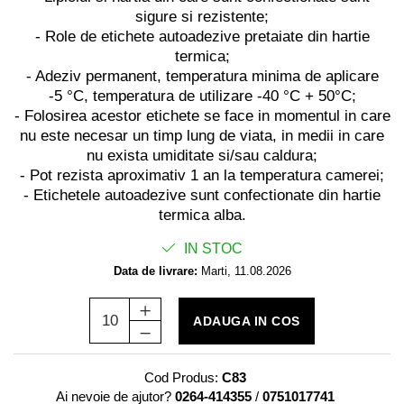
TK Series
sigure si rezistente;
JK Series
- Role de etichete autoadezive pretaiate din hartie
EK Series
termica;
Tablete
- Adeziv permanent, temperatura minima de aplicare
-5 °C, temperatura de utilizare -40 °C + 50°C;
- Folosirea acestor etichete se face in momentul in care
nu este necesar un timp lung de viata, in medii in care
nu exista umiditate si/sau caldura;
- Pot rezista aproximativ 1 an la temperatura camerei;
- Etichetele autoadezive sunt confectionate din hartie
termica alba.
IN STOC
Data de livrare:
Marti, 11.08.2026
ADAUGA IN COS
Cod Produs:
C83
Ai nevoie de ajutor?
0264-414355
/
0751017741