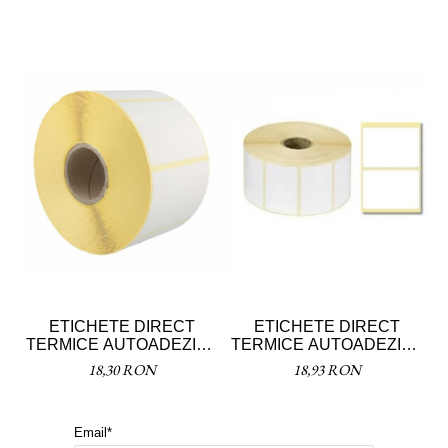
ETICHETE DIRECT
ETICHETE DIRECT
TERMICE AUTOADEZIVE
TERMICE AUTOADEZIVE
T
55X25
58X43MM
18,30 RON
18,93 RON
Email*