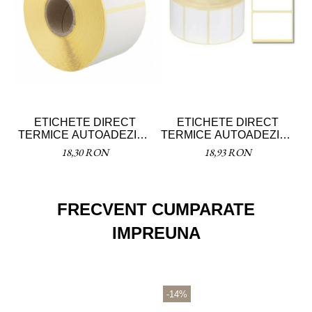
ETICHETE DIRECT
ETICHETE DIRECT
TERMICE AUTOADEZIVE
TERMICE AUTOADEZIVE
T
55X25
58X43MM
18,30 RON
18,93 RON
FRECVENT CUMPARATE
IMPREUNA
-14%