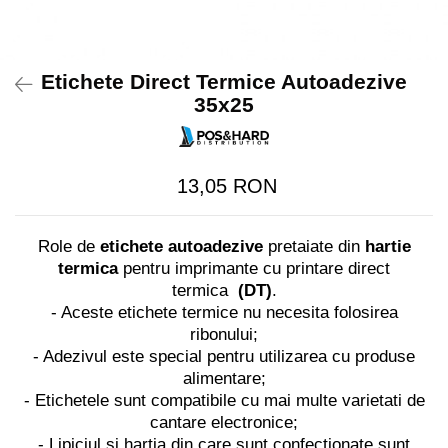
Imprimante Fiscale
Drivere case de marcat
Accesori si piese
Etichete Direct Termice Autoadezive
Gestiune Numerar
35x25
Sertari de bani
Cantare
13,05 RON
Cantare comerciale
Cantare comerciale cu brat
Cantare comerciale cu eticheta
Role de
etichete autoadezive
pretaiate din
hartie
Cantare numaratoare
termica
pentru imprimante cu printare direct
Cantare de verificare
termica
(DT)
.
- Aceste etichete termice nu necesita folosirea
Platforme pe 1 celula
ribonului;
Platforme pe 4 celuli
- Adezivul este special pentru utilizarea cu produse
Platforme mici 28x35
alimentare;
Accesorii cantare
- Etichetele sunt compatibile cu mai multe varietati de
Terminale KIOSK
cantare electronice;
- Lipiciul si hartia din care sunt confectionate sunt