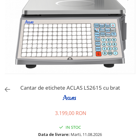
Imprimante Fiscale
Drivere case de marcat
Accesori si piese
Gestiune Numerar
Sertari de bani
Cantare
Cantare comerciale
Cantare comerciale cu brat
Cantare comerciale cu eticheta
Cantare numaratoare
Cantar de etichete ACLAS LS2615 cu brat
Cantare de verificare
Platforme pe 1 celula
Platforme pe 4 celuli
3.199,00 RON
Platforme mici 28x35
Accesorii cantare
IN STOC
Terminale KIOSK
Data de livrare:
Marti, 11.08.2026