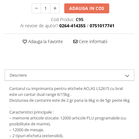
TK Series
JK Series
ADAUGA IN COS
EK Series
Cod Produs:
C95
Tablete
Ai nevoie de ajutor?
0264-414355
/
0751017741
Adauga la Favorite
Cere informatii
Descriere
Cantarul cu imprimanta pentru etichete ACLAS LS2615 cu brat
este un cantar dual range 6/15kg .
Diviziunea de cantarire este de 2 gr pana la 6kg si de 5gr peste 6kg
.
Caracteristici principale :
– memorie articole stocate: 12000 articole PLU programabile (cu
posibilitate de marire),
– 12000 de mesaje,
– 2 tipuri eticheta (extensibil),